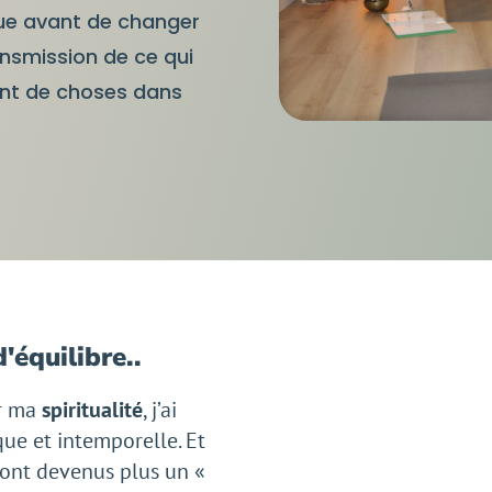
que avant de changer
ansmission de ce qui
nt de choses dans
'équilibre..
er ma
spiritualité
, j’ai
ue et intemporelle. Et
ont devenus plus un «