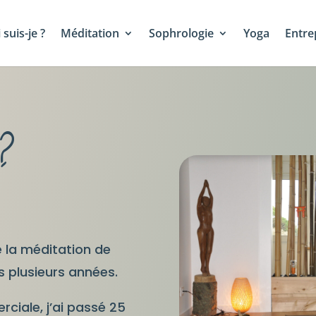
 suis-je ?
Méditation
Sophrologie
Yoga
Entre
?
e la méditation de
s plusieurs années.
rciale, j’ai passé 25