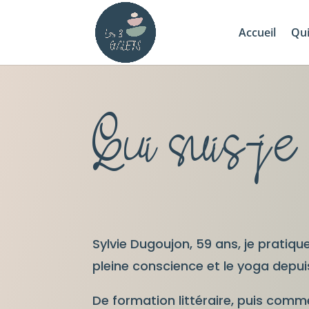
Accueil
Qui
Qui suis-je 
Sylvie Dugoujon, 59 ans, j
e pratiqu
pleine
conscience
et le yoga depui
De formation littéraire, puis comme