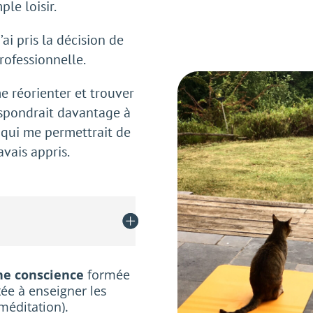
le loisir.
’ai pris la décision de
rofessionnelle.
me réorienter et trouver
espondrait davantage à
 qui me permettrait de
avais appris.
ine conscience
formée
tée à enseigner les
méditation).